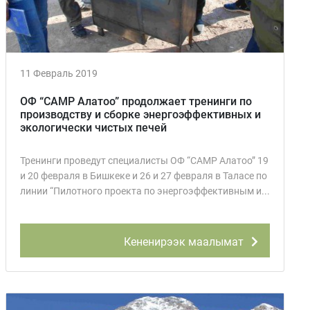
11 Февраль 2019
ОФ “CAMP Алатоо” продолжает тренинги по
производству и сборке энергоэффективных и
экологически чистых печей
Тренинги проведут специалисты ОФ “CAMP Алатоо” 19
и 20 февраля в Бишкеке и 26 и 27 февраля в Таласе по
линии “Пилотного проекта по энергоэффективным и...
Кененирээк маалымат