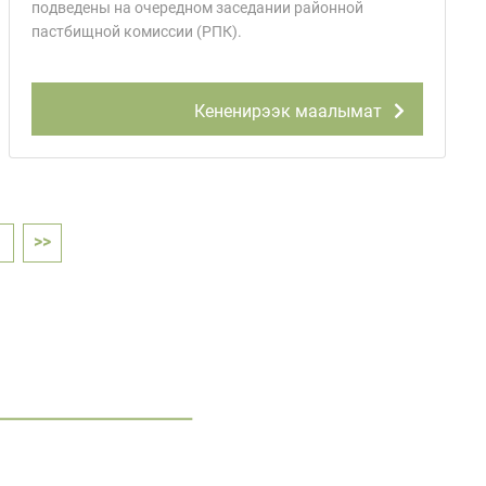
подведены на очередном заседании районной
пастбищной комиссии (РПК).
Кененирээк маалымат
→
>>