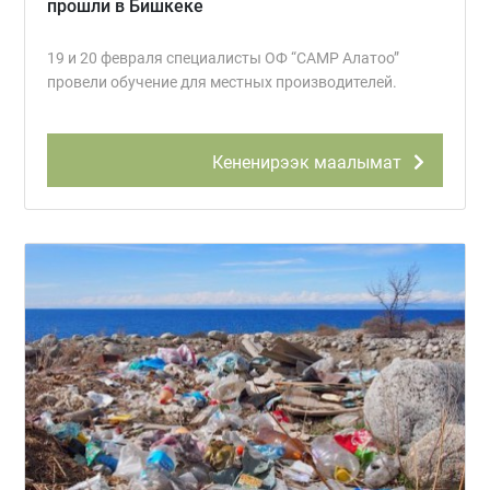
прошли в Бишкеке
19 и 20 февраля специалисты ОФ “CAMP Алатоо”
провели обучение для местных производителей.
Кененирээк маалымат