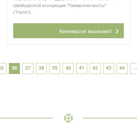
Швейцарской ассоциации “Памирские мосты”
(“Pamir’s...
Кененирээк маалымат
35
36
37
38
39
40
41
42
43
44