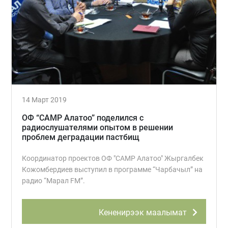
14 Март 2019
ОФ “CAMP Алатоо” поделился с
радиослушателями опытом в решении
проблем деградации пастбищ
Координатор проектов ОФ "CAMP Алатоо" Жыргалбек
Кожомбердиев выступил в программе “Чарбачыл” на
радио “Марал FM”.
Кененирээк маалымат