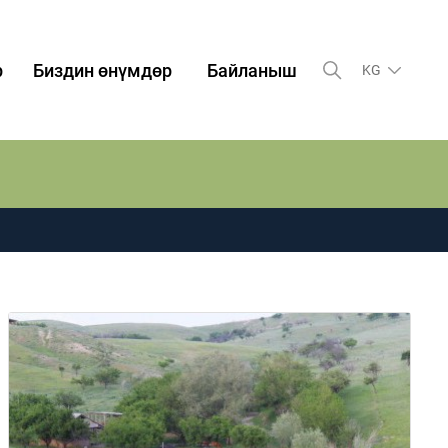
р
Биздин өнүмдөр
Байланыш
KG