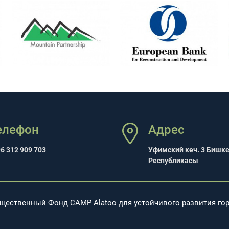
елефон
Адрес
6 312 909 703
Уфимский көч. 3 Бишк
Республикасы
щественный Фонд CAMP Alatoo для устойчивого развития гор