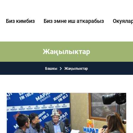
Биз кимбиз
Биз эмне иш аткарабыз
Окуяла
Жаңылыктар
Башкы
Жаңылыктар