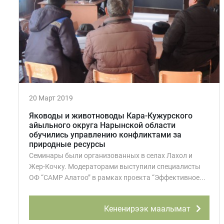
20 Март 2019
Яководы и животноводы Кара-Кужурского
айыльного округа Нарынской области
обучились управлению конфликтами за
природные ресурсы
Семинары были организованных в селах Лахол и
Жер-Кочку. Модераторами выступили специалисты
ОФ “CAMP Алатоо” в рамках проекта “Эффективное...
Кененирээк маалымат