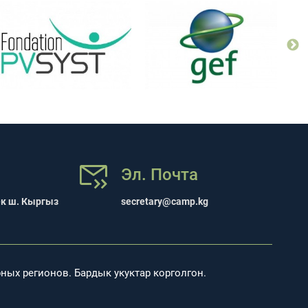
Эл. Почта
ек ш. Кыргыз
secretary@camp.kg
ных регионов. Бардык укуктар корголгон.