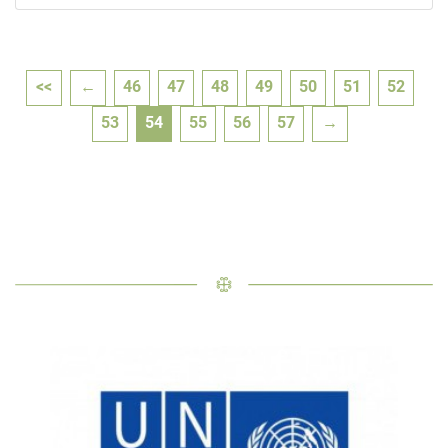
<<
←
46
47
48
49
50
51
52
53
54
55
56
57
→