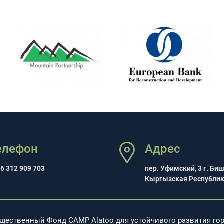
елефон
Адрес
6 312 909 703
пер. Уфимский, 3 г. Би
Кыргызская Республи
бщественный Фонд CAMP Alatoo для устойчивого развития го