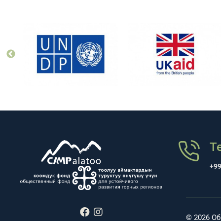
Т
+99
© 2026 О