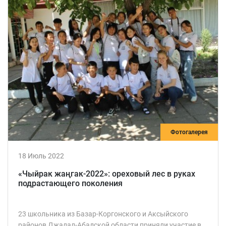
Фотогалерея
18 Июль 2022
«Чыйрак жаңгак-2022»: ореховый лес в руках
подрастающего поколения
23 школьника из Базар-Коргонского и Аксыйского
районов Джалал-Абадской области приняли участие в