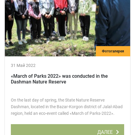
Фотогалерея
31 Май 2022
«March of Parks 2022» was conducted in the
Dashman Nature Reserve
On the last day of spring, the State Nature Reserve
Dashman, located in the Bazar-Korgon district of Jalal-Abad
region, held an eco-event called «March of Parks-2022».
ДАЛЕЕ