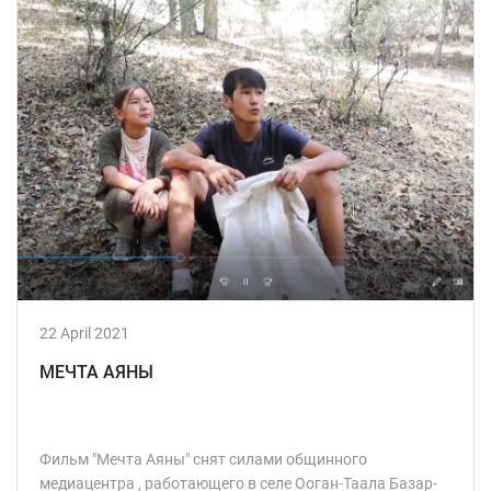
22 April 2021
МЕЧТА АЯНЫ
Фильм "Мечта Аяны" снят силами общинного
медиацентра , работающего в селе Ооган-Таала Базар-