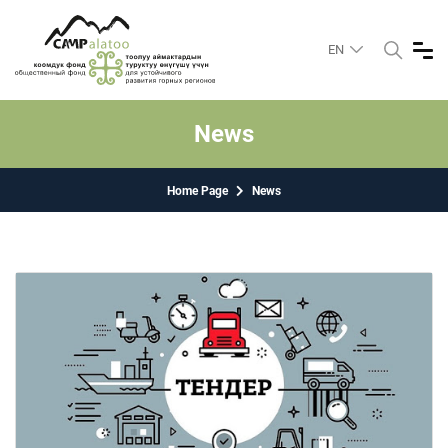
EN
News
Home Page
News