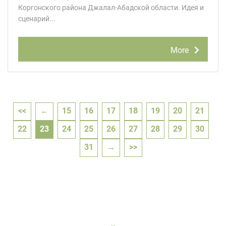
Коргонского района Джалал-Абадской области. Идея и
сценарий...
More
<<
←
15
16
17
18
19
20
21
22
23
24
25
26
27
28
29
30
31
→
>>