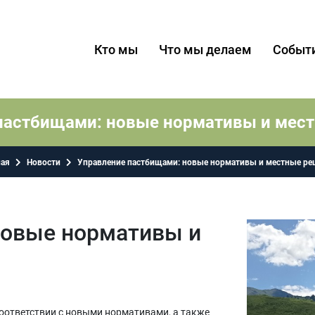
Кто мы
Что мы делаем
Событ
пастбищами: новые нормативы и мес
ная
Новости
Управление пастбищами: новые нормативы и местные ре
новые нормативы и
оответствии с новыми нормативами, а также