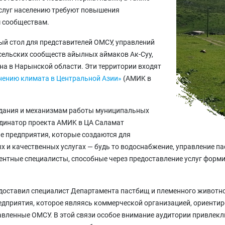
слуг населению требуют повышения
м сообществам.
ый стол для представителей ОМСУ, управлений
сельских сообществ айылных аймаков Ак-Суу,
на в Нарынской области. Эти территории входят
нению климата в Центральной Азии»
(AMИK в
здания и механизмам работы муниципальных
рдинатор проекта AMИK в ЦА Саламат
е предприятия, которые создаются для
 и качественных услугах — будь то водоснабжение, управление па
нтные специалисты, способные через предоставление услуг форми
оставил специалист Департамента пастбищ и племенного животно
дприятия, которое являясь коммерческой организацией, ориентир
тавленные ОМСУ. В этой связи особое внимание аудитории привле