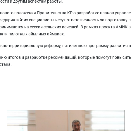
ости и другим аспектам работы.
пового положения Правительства КР о разработке планов управле
едприятий: их специалисты несут ответственность за подготовку 
принимаются на сессии сельских кенешей. В рамках проекта AMИK
пяти пилотных айылных аймаках.
ивно-территориальную реформу, пятилетнюю программу развития п
нию итогов и разработке рекомендаций, которые помогут повысит
стана.