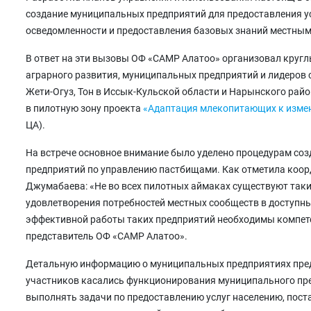
создание муниципальных предприятий для предоставления у
осведомленности и предоставления базовых знаний местны
В ответ на эти вызовы ОФ «САМР Алатоо» организовал кругл
аграрного развития, муниципальных предприятий и лидеров 
Жети-Огуз, Тон в Иссык-Кульской области и Нарынского райо
в пилотную зону проекта
«Адаптация млекопитающих к изме
ЦА).
На встрече основное внимание было уделено процедурам со
предприятий по управлению пастбищами. Как отметила коо
Джумабаева: «Не во всех пилотных аймаках существуют таки
удовлетворения потребностей местных сообществ в доступных
эффективной работы таких предприятий необходимы компете
представитель ОФ «САМР Алатоо».
Детальную информацию о муниципальных предприятиях пред
участников касались функционирования муниципального пре
выполнять задачи по предоставлению услуг населению, пос