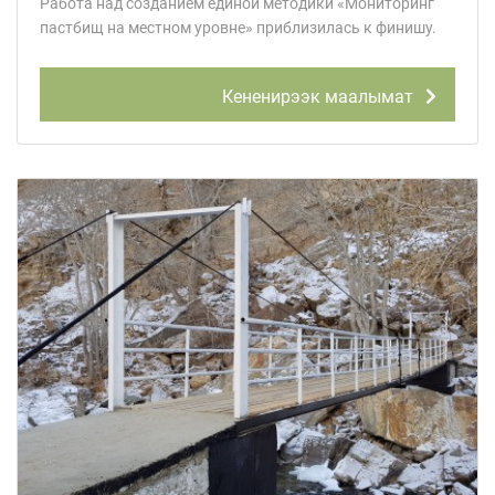
Работа над созданием единой методики «Мониторинг
пастбищ на местном уровне» приблизилась к финишу.
Кененирээк маалымат