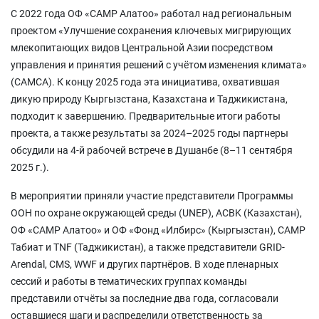
С 2022 года ОФ «САМР Алатоо» работал над региональным
проектом «Улучшение сохранения ключевых мигрирующих
млекопитающих видов Центральной Азии посредством
управления и принятия решений с учётом изменения климата»
(САМСА). К концу 2025 года эта инициатива, охватившая
дикую природу Кыргызстана, Казахстана и Таджикистана,
подходит к завершению. Предварительные итоги работы
проекта, а также результаты за 2024–2025 годы партнеры
обсудили на 4-й рабочей встрече в Душанбе (8–11 сентября
2025 г.).
В мероприятии приняли участие представители Программы
ООН по охране окружающей среды (UNEP), ACBK (Казахстан),
ОФ «CAMP Aлатоо» и ОФ «Фонд «Илбирс» (Кыргызстан), CAMP
Табиат и TNF (Таджикистан), а также представители GRID-
Arendal, CMS, WWF и других партнёров. В ходе пленарных
сессий и работы в тематических группах команды
представили отчёты за последние два года, согласовали
оставшиеся шаги и распределили ответственность за