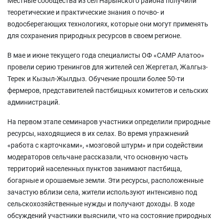
Местные сообщества из сел Нарынского района получили
теоретические и практические знания о почво- и
водосберегающих технологиях, которые они могут применять
для сохранения природных ресурсов в своем регионе.
В мае и июне текущего года специалисты ОФ «САМР Алатоо»
провели серию тренингов для жителей сел Жергетал, Жалгыз-
Терек и Кызыл-Жылдыз. Обучение прошли более 50-ти
фермеров, представителей пастбищных комитетов и сельских
администраций.
На первом этапе семинаров участники определили природные
ресурсы, находящиеся в их селах. Во время упражнений
«работа с карточками», «мозговой штурм» и при содействии
модераторов сельчане рассказали, что основную часть
территорий населенных пунктов занимают пастбища,
богарные и орошаемые земли. Эти ресурсы, расположенные
зачастую вблизи села, жители используют интенсивно под
сельскохозяйственные нужды и получают доходы. В ходе
обсуждений участники выяснили, что на состояние природных