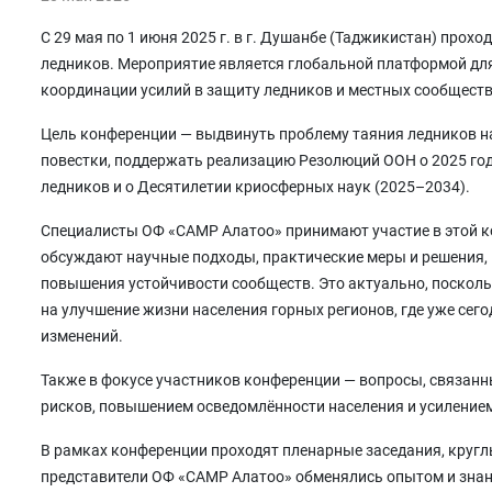
С 29 мая по 1 июня 2025 г. в г. Душанбе (Таджикистан) про
ледников. Мероприятие является глобальной платформой для
координации усилий в защиту ледников и местных сообществ,
Цель конференции — выдвинуть проблему таяния ледников н
повестки, поддержать реализацию Резолюций ООН о 2025 го
ледников и о Десятилетии криосферных наук (2025–2034).
Специалисты ОФ «САМР Алатоо» принимают участие в этой ко
обсуждают научные подходы, практические меры и решения,
повышения устойчивости сообществ. Это актуально, поскол
на улучшение жизни населения горных регионов, где уже се
изменений.
Также в фокусе участников конференции — вопросы, связанн
рисков, повышением осведомлённости населения и усиление
В рамках конференции проходят пленарные заседания, кругл
представители ОФ «САМР Алатоо» обменялись опытом и знани