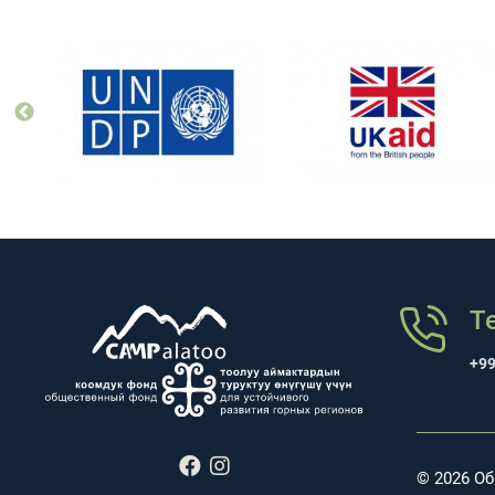
Т
+99
© 2026 О