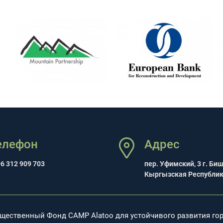
елефон
Адрес
6 312 909 703
пер. Уфимский, 3 г. Би
Кыргызская Республи
бщественный Фонд CAMP Alatoo для устойчивого развития го