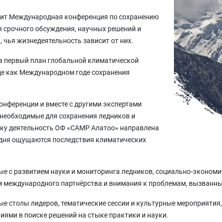
ходит Международная конференция по сохранению
 срочного обсуждения, научных решений и
 чья жизнедеятельность зависит от них.
а первый план глобальной климатической
де как Международном годе сохранения
нференции и вместе с другими экспертами
 необходимые для сохранения ледников и
ьку деятельность ОФ «САМР Алатоо» направлена
годня ощущаются последствия климатических
ые с развитием науки и мониторинга ледников, социально-эконом
м международного партнёрства и внимания к проблемам, вызванн
ые столы лидеров, тематические сессии и культурные мероприятия
ями в поиске решений на стыке практики и науки.