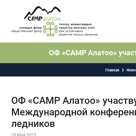
ОФ «САМР Алатоо» учас
Главная
Ново
ОФ «САМР Алатоо» участву
Международной конференц
ледников
28 Май 2025