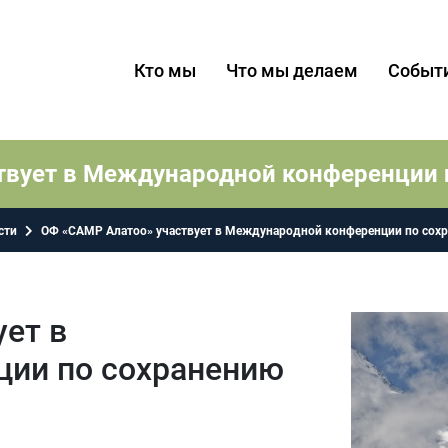
Кто мы
Что мы делаем
Событ
твует в Международной конференции 
сти
ОФ «САМР Алатоо» участвует в Международной конференции по сох
ет в
ии по сохранению