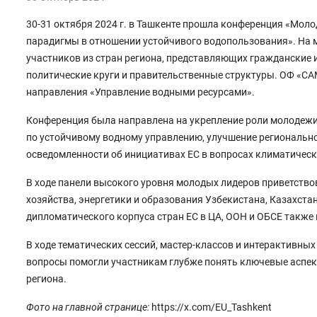
30-31 октября 2024 г. в Ташкенте прошла конференция «Мол
парадигмы в отношении устойчивого водопользования». На 
участников из стран региона, представляющих гражданские 
политические круги и правительственные структуры. ОФ «С
направления «Управление водными ресурсами».
Конференция была направлена на укрепление роли молодежи 
по устойчивому водному управлению, улучшение регионально
осведомленности об инициативах ЕС в вопросах климатическ
В ходе панели высокого уровня молодых лидеров приветство
хозяйства, энергетики и образования Узбекистана, Казахста
дипломатического корпуса стран ЕС в ЦА, ООН и ОБСЕ также 
В ходе тематических сессий, мастер-классов и интерактивн
вопросы помогли участникам глубже понять ключевые аспект
региона.
Фото на главной странице:
https://x.com/EU_Tashkent