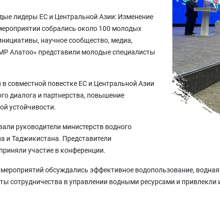
одые лидеры ЕС и Центральной Азии: Изменение
мероприятии собрались около 100 молодых
инициативы, научное сообщество, медиа,
АМР Алатоо» представили молодые специалисты
в совместной повестке ЕС и Центральной Азии
го диалога и партнерства, повышение
ой устойчивости.
вали руководители министерств водного
на и Таджикистана. Представители
приняли участие в конференции.
ых мероприятий обсуждались эффективное водопользование, водная
ы сотрудничества в управлении водными ресурсами и привлекли и