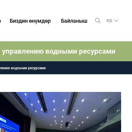
р
Биздин өнүмдөр
Байланыш
KG
о управлению водными ресурсами
влению водными ресурсами