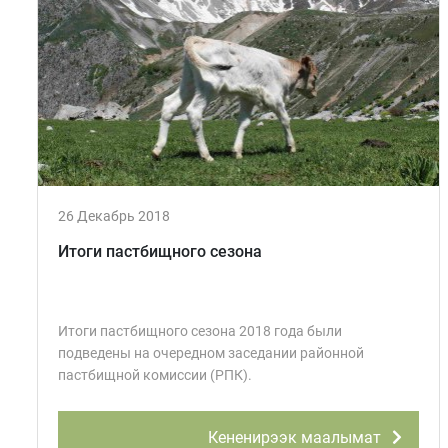
26 Декабрь 2018
Итоги пастбищного сезона
Итоги пастбищного сезона 2018 года были
подведены на очередном заседании районной
пастбищной комиссии (РПК).
Кененирээк маалымат