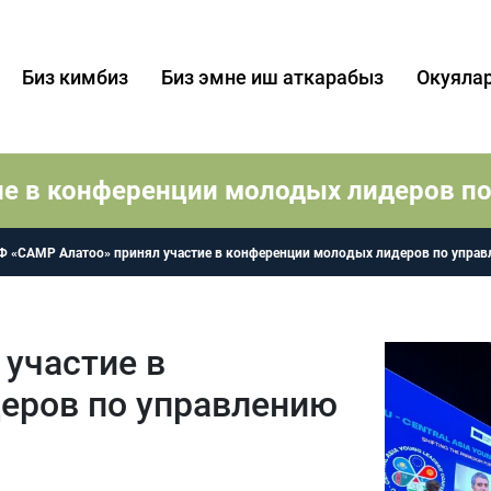
Биз кимбиз
Биз эмне иш аткарабыз
Окуяла
ие в конференции молодых лидеров п
Ф «САМР Алатоо» принял участие в конференции молодых лидеров по упра
участие в
еров по управлению