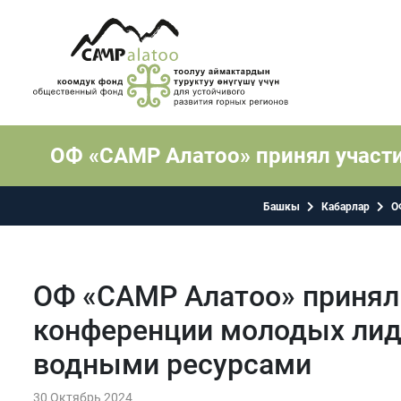
ОФ «САМР Алатоо» принял участ
Башкы
Кабарлар
О
ОФ «САМР Алатоо» принял 
конференции молодых лид
водными ресурсами
30 Октябрь 2024