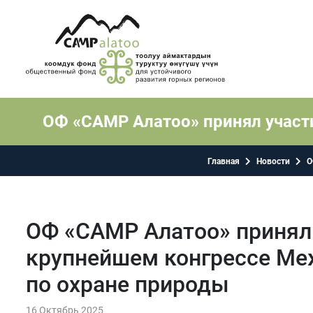
ОФ «CAMP Алатоо» принял участ
Главная
Новости
О
ОФ «CAMP Алатоо» принял 
крупнейшем конгрессе Ме
по охране природы
16 Октябрь 2025