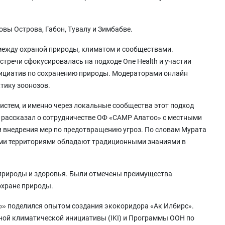
вы Острова, Габон, Тувалу и Зимбабве.
между охраной природы, климатом и сообществами.
стречи сфокусировалась на подходе One Health и участии
нициатив по сохранению природы. Модераторами онлайн
тику зоонозов.
истем, и именно через локальные сообщества этот подход
, рассказал о сотрудничестве ОФ «САМР Алатоо» с местными
 внедрения мер по предотвращению угроз. По словам Мурата
мыми территориями обладают традиционными знаниями в
 природы и здоровья. Были отмечены преимущества
охране природы.
о»
поделился опытом создания экокоридора «Ак Илбирс».
ной климатической инициативы (IKI) и Программы ООН по