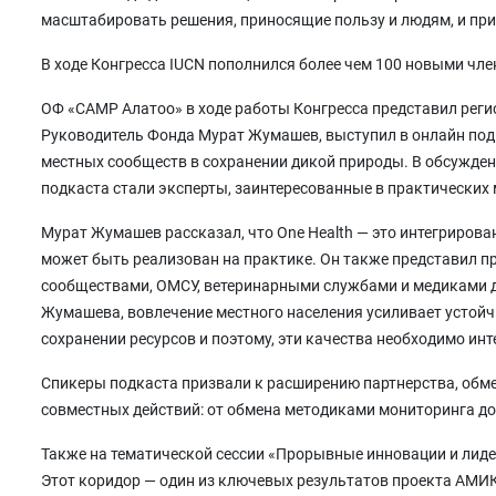
масштабировать решения, приносящие пользу и людям, и при
В ходе Конгресса IUCN пополнился более чем 100 новыми чле
ОФ «CAMP Алатоо» в ходе работы Конгресса представил рег
Руководитель Фонда Мурат Жумашев, выступил в онлайн подка
местных сообществ в сохранении дикой природы. В обсужде
подкаста стали эксперты, заинтересованные в практических
Мурат Жумашев рассказал, что One Health — это интегрирова
может быть реализован на практике. Он также представил пр
сообществами, ОМСУ, ветеринарными службами и медиками д
Жумашева, вовлечение местного населения усиливает устой
сохранении ресурсов и поэтому, эти качества необходимо ин
Спикеры подкаста призвали к расширению партнерства, обме
совместных действий: от обмена методиками мониторинга до
Также на тематической сессии «Прорывные инновации и лид
Этот коридор — один из ключевых результатов проекта АМИ