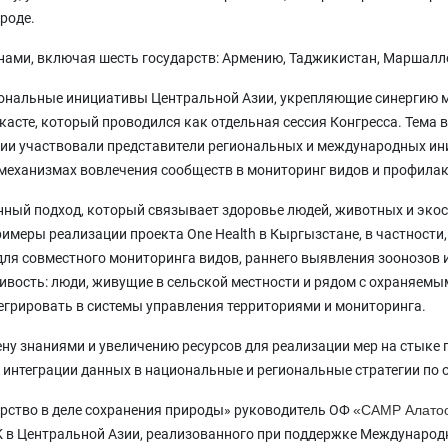
роде.
нами, включая шесть государств: Армению, Таджикистан, Маршалло
иональные инициативы Центральной Азии, укрепляющие синергию 
сте, который проводился как отдельная сессия Конгресса. Тема в
нии участвовали представители региональных и международных и
 механизмах вовлечения сообществ в мониторинг видов и профилак
нный подход, который связывает здоровье людей, животных и экос
имеры реализации проекта One Health в Кыргызстане, в частности
ля совместного мониторинга видов, раннего выявления зоонозов и
чивость: люди, живущие в сельской местности и рядом с охраняе
тегрировать в системы управления территориями и мониторинга.
ну знаниями и увеличению ресурсов для реализации мер на стыке
 интеграции данных в национальные и региональные стратегии по 
ерство в деле сохранения природы» руководитель ОФ
«САМР Алато
К в Центральной Азии, реализованного при поддержке Международ