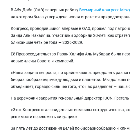
В Абу-Даби (ОАЭ) завершил работу
Всемирный конгресс Межд
на котором была утверждена новая стратегия природоохранн
Конгресс, проводившийся впервые в ОАЭ, прошёл под патро
Заида Аль Нахайяна. Участники одобрили 20-летнюю страте
ближайшие четыре года — 2026-2029.
Её Превосходительство Разан Халифа Аль Мубарак была пер
новые члены Совета и комиссий.
«Наша задача непроста, но крайне важна: преодолеть разног
биоразнообразием, между людьми и планетой. Мы должны пок
объединяет, гораздо сильнее того, что нас разделяет — наша
На церемонии закрытия генеральный директор IUCN, Гретель 
«Этот Конгресс стал свидетельством силы сотрудничества, к
решимости переломить ситуацию».
За пять лет до достижения целей по биоразнообразию и кли