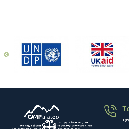
Т
+99