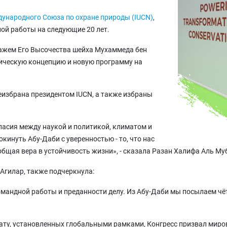
ународного Союза по охране природы (IUCN)
,
ой работы на следующие 20 лет.
нажем Его Высочества шейха Мухаммеда бен
гическую концепцию и новую программу на
еизбрана президентом IUCN, а также избраны
ласия между наукой и политикой, климатом и
инуть Абу-Даби с уверенностью - то, что нас
 общая вера в устойчивость жизни», - сказала Разан Халифа Аль Му
Агилар, также подчеркнула:
омандной работы и преданности делу. Из Абу-Даби мы посылаем чё
мату, установленных глобальными рамками, Конгресс призвал мир