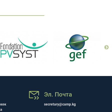
Эл. Почта
шкек
secretary@camp.kg
ка