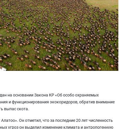
дан на основании Закона КР «Об особо охраняемых
дания и функционирования экокоридоров, обратив внимание
ь выпас скота.
латоо». Он отметил, что за последние 20 лет численность
вных угроз он выделил изменение климата и антропогенную