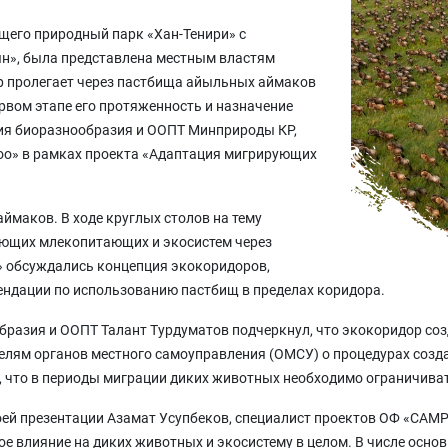
щего природный парк «Хан-Тенири» с
н», была представлена местным властям
ор пролегает через пастбища айыльных аймаков
ервом этапе его протяженность и назначение
ия биоразнообразия и ООПТ Минприроды КР,
оо» в рамках проекта «Адаптация мигрирующих
маков. В ходе круглых столов на тему
ующих млекопитающих и экосистем через
» обсуждались концепция экокоридоров,
ендации по использованию пастбищ в пределах коридора.
разия и ООПТ Талант Турдуматов подчеркнул, что экокоридор соз
телям органов местного самоуправления (ОМСУ) о процедурах соз
т, что в периоды миграции диких животных необходимо ограничиват
ей презентации Азамат Усупбеков, специалист проектов ОФ «САМР А
ое влияние на диких животных и экосистему в целом. В числе осно