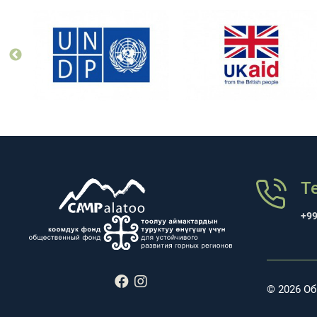
Т
+99
© 2026 О