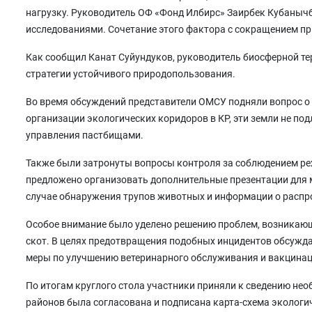
нагрузку. Руководитель ОФ «Фонд Илбирс» Заирбек Кубаны
исследованиями. Сочетание этого фактора с сокращением пр
Как сообщил Канат Суйундуков, руководитель биосферной те
стратегии устойчивого природопользования.
Во время обсуждений представители ОМСУ подняли вопрос о 
организации экологических коридоров в КР, эти земли не п
управления пастбищами.
Также были затронуты вопросы контроля за соблюдением ре
предложено организовать дополнительные презентации для м
случае обнаружения трупов животных и информации о распр
Особое внимание было уделено решению проблем, возникающ
скот. В целях предотвращения подобных инцидентов обсужд
меры по улучшению ветеринарного обслуживания и вакцина
По итогам круглого стола участники приняли к сведению не
районов была согласована и подписана карта-схема экологи