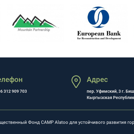
елефон
Адрес
6 312 909 703
пер. Уфимский, 3 г. Би
Кыргызская Республи
бщественный Фонд CAMP Alatoo для устойчивого развития го