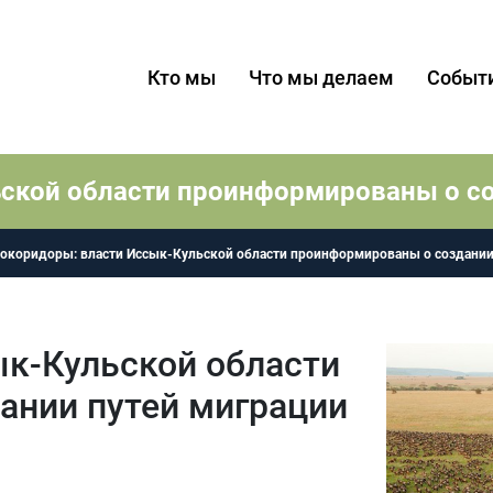
Кто мы
Что мы делаем
Событ
ской области проинформированы о с
окоридоры: власти Иссык-Кульской области проинформированы о создании
ык-Кульской области
ании путей миграции