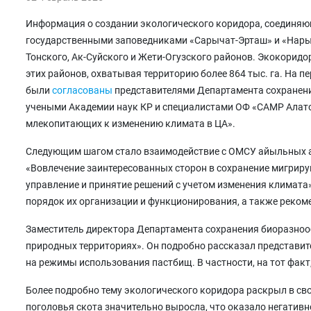
Информация о создании экологического коридора, соединяю
государственными заповедниками «Сарычат-Эрташ» и «Нары
Тонского, Ак-Суйского и Жети-Огузского районов. Экокорид
этих районов, охватывая территорию более 864 тыс. га. На п
были
согласованы
представителями Департамента сохранен
учеными Академии наук КР и специалистами ОФ «САМР Алат
млекопитающих к изменению климата в ЦА».
Следующим шагом стало взаимодействие с ОМСУ айыльных ай
«Вовлечение заинтересованных сторон в сохранение мигрир
управление и принятие решений с учетом изменения климата
порядок их организации и функционирования, а также реком
Заместитель директора Департамента сохранения биоразнооб
природных территориях». Он подробно рассказал представи
на режимы использования пастбищ. В частности, на тот фак
Более подробно тему экологического коридора раскрыл в сво
поголовья скота значительно выросла, что оказало негативн