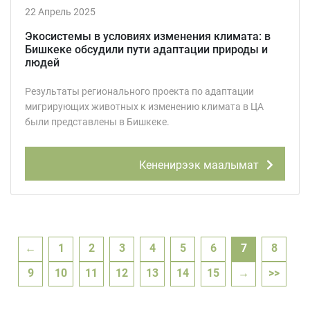
22 Апрель 2025
Экосистемы в условиях изменения климата: в
Бишкеке обсудили пути адаптации природы и
людей
Результаты регионального проекта по адаптации
мигрирующих животных к изменению климата в ЦА
были представлены в Бишкеке.
Кененирээк маалымат
←
1
2
3
4
5
6
7
8
9
10
11
12
13
14
15
→
>>