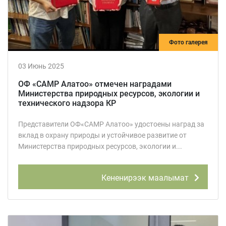
Фото галерея
03 Июнь 2025
ОФ «САМР Алатоо» отмечен наградами
Министерства природных ресурсов, экологии и
технического надзора КР
Представители ОФ«САМР Алатоо» удостоены наград за
вклад в охрану природы и устойчивое развитие от
Министерства природных ресурсов, экологии и...
Кененирээк маалымат