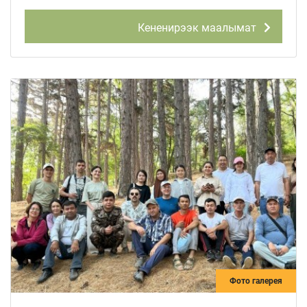
Кененирээк маалымат
Фото галерея