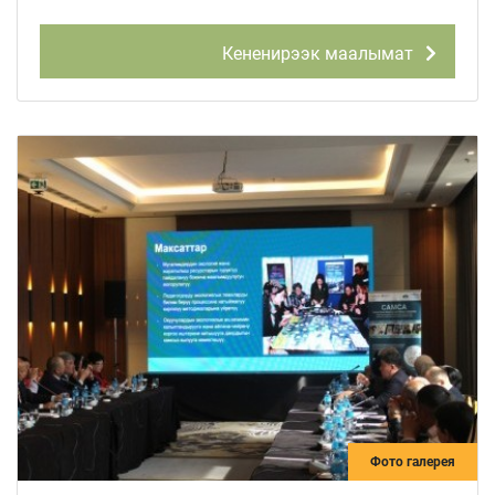
Кененирээк маалымат
Фото галерея