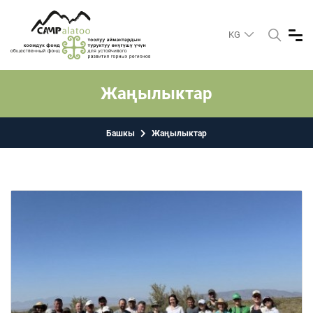
KG
Жаңылыктар
Башкы
Жаңылыктар