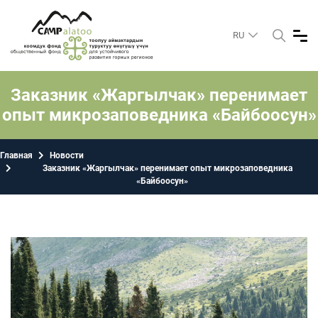
RU
Заказник «Жаргылчак» перенимает
опыт микрозаповедника «Байбоосун»
Главная
Новости
Заказник «Жаргылчак» перенимает опыт микрозаповедника
«Байбоосун»