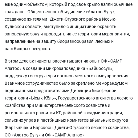
еще одним объектом, который под свое крыло взяли обычные
граждане. Общественное объединение «Алатоо Бугу»,
созданное жителями Джети-Огузского района Иссык-
Кульской области, выступило с инициативой охранять
заповедную зону и проводить на ее территории мероприятия,
направленные на защиту биоразнообразия, лесных и
пастбищных ресурсов.
В этом деле активисты рассчитывают на опыт ОФ «САМР
Алатоо» в создании микрозаповедника «Байбоосун»,
поддержку госструктур и органов местного самоуправления.
Взаимное сотрудничество было закреплено Меморандумом,
подписанным представителями Дирекции биосферной
территории «Ысык-Кёль», Государственного агентства лесного
хозяйства при Министерстве сельского хозяйства и
регионального развития КР, районной госадминистрации,
сельских управ и пастбищных комитетов айыльных округов
Жаргылчак и Барскоон, Джети-Огузского лесного хозяйства,
ОО «Алатоо Бугу» и ОФ «САМР Алатоо».