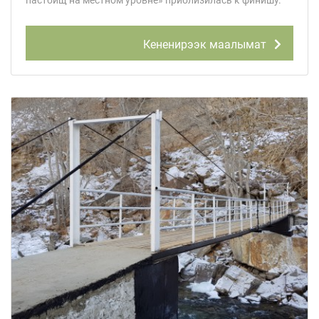
Кененирээк маалымат