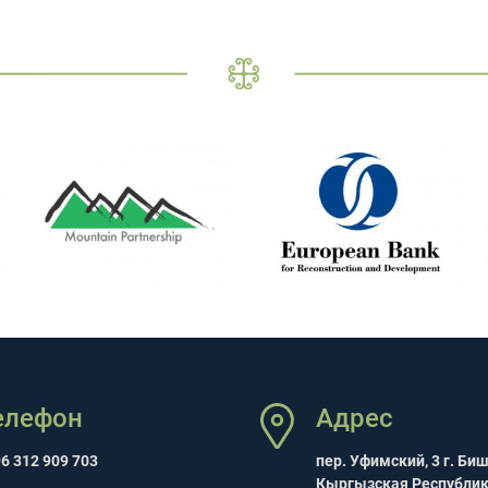
елефон
Адрес
6 312 909 703
пер. Уфимский, 3 г. Би
Кыргызская Республи