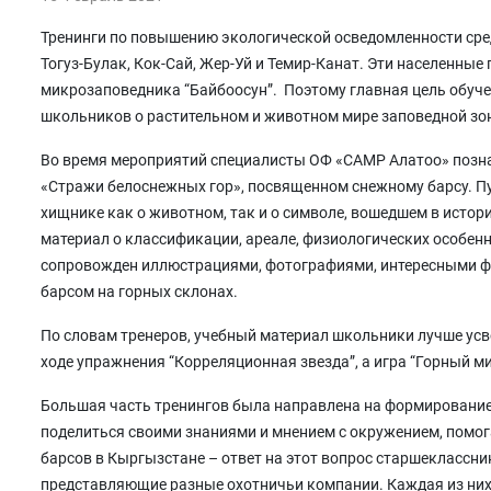
Тренинги по повышению экологической осведомленности сре
Тогуз-Булак, Кок-Сай, Жер-Уй и Темир-Канат. Эти населенны
микрозаповедника “Байбоосун”. Поэтому главная цель обуче
школьников о растительном и животном мире заповедной зо
Во время мероприятий специалисты ОФ «САМР Алатоо» позн
«Стражи белоснежных гор», посвященном снежному барсу. 
хищнике как о животном, так и о символе, вошедшем в исто
материал о классификации, ареале, физиологических особен
сопровожден иллюстрациями, фотографиями, интересными фа
барсом на горных склонах.
По словам тренеров, учебный материал школьники лучше ус
ходе упражнения “Корреляционная звезда”, а игра “Горный м
Большая часть тренингов была направлена на формирование 
поделиться своими знаниями и мнением с окружением, помог
барсов в Кыргызстане – ответ на этот вопрос старшеклассни
представляющие разные охотничьи компании. Каждая из них