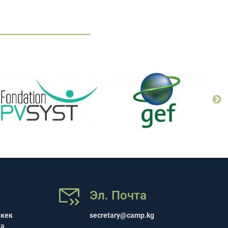
Эл. Почта
шкек
secretary@camp.kg
ка