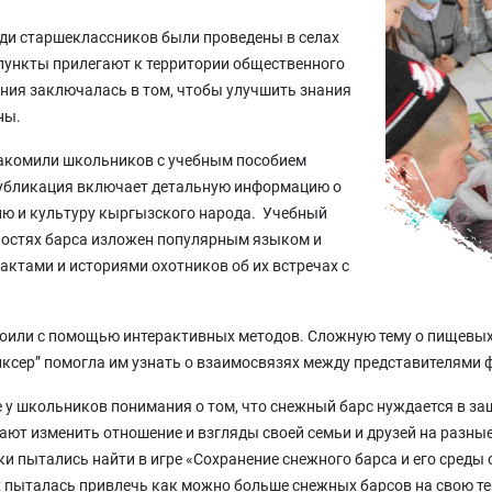
ди старшеклассников были проведены в селах
е пункты прилегают к территории общественного
ния заключалась в том, чтобы улучшить знания
ны.
акомили школьников с учебным пособием
Публикация включает детальную информацию о
рию и культуру кыргызского народа. Учебный
ностях барса изложен популярным языком и
ктами и историями охотников об их встречах с
воили с помощью интерактивных методов. Сложную тему о пищевых
иксер” помогла им узнать о взаимосвязях между представителями 
у школьников понимания о том, что снежный барс нуждается в защ
ают изменить отношение и взгляды своей семьи и друзей на разн
ки пытались найти в игре «Сохранение снежного барса и его среды 
 пыталась привлечь как можно больше снежных барсов на свою те