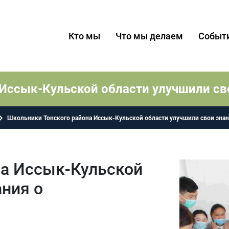
Кто мы
Что мы делаем
Событ
Иссык-Кульской области улучшили св
Школьники Тонского района Иссык-Кульской области улучшили свои знан
на Иссык-Кульской
ания о