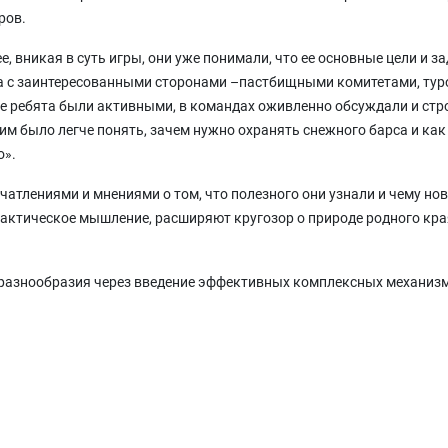
ров.
, вникая в суть игры, они уже понимали, что ее основные цели и з
а с заинтересованными сторонами –пастбищными комитетами, туропе
е ребята были активными, в командах оживленно обсуждали и стро
им было легче понять, зачем нужно охранять снежного барса и как
о».
атлениями и мнениями о том, что полезного они узнали и чему но
тактическое мышление, расширяют кругозор о природе родного кра
иоразнообразия через введение эффективных комплексных механи