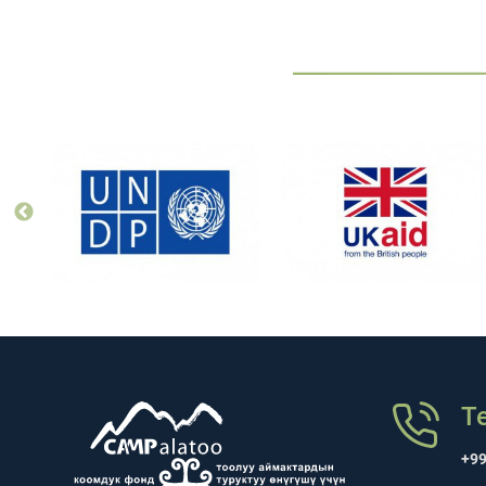
Т
+99