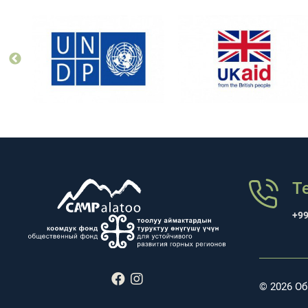
Т
+99
© 2026 О