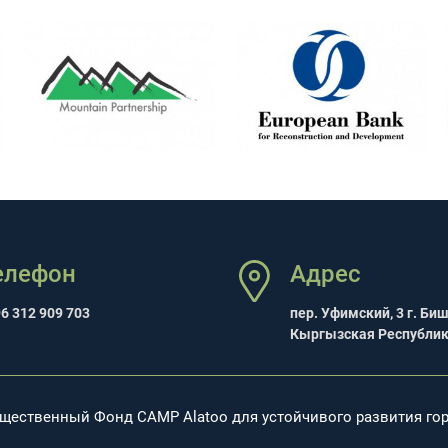
елефон
Адрес
6 312 909 703
пер. Уфимский, 3 г. Би
Кыргызская Республи
бщественный Фонд CAMP Alatoo для устойчивого развития го