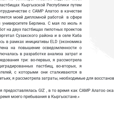
пастбищах Кыргызской Республики путем
отрудничестве с CAMP Алатоо в качестве
вляется моей дипломной работой в сфере
 университете Берлина. С мая по июль я
бот на двух пастбищах пилотных проектов
ргетал Сузакского района и в селе Каба
ось в рамках инициативы ELD (экономика
лена ​​на повышение осведомленности о
лючалась в разработке анализа затрат и
едования три: во-первых, я рассмотрела
еградированных пастбищ, во-вторых, я
телей, с которыми они сталкиваются в
етьих, я рассмотрела затраты, необходимые для восстанов
я предоставлялась GIZ , в то время как CAMP Алатоо ок
ремя моего пребывания в Кыргызстане.»