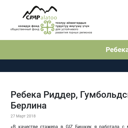
Ребека
Ребека Риддер, Гумбольдс
Берлина
27 Март 2018
«В качестве стажера в GIZ Бишкек я работала с 