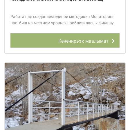
Работа над созданием единой методики «Мониторинг
пастбищ на местном уровне» приблизилась к финишу.
Кененирээк маалымат