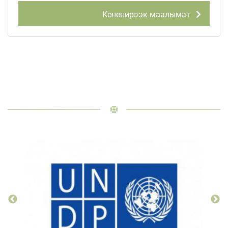
Кененирээк маалымат