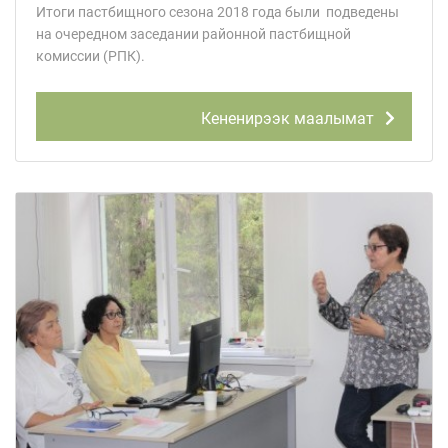
Итоги пастбищного сезона 2018 года были подведены
на очередном заседании районной пастбищной
комиссии (РПК).
Кененирээк маалымат