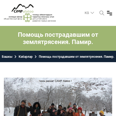
KG
Помощь пострадавшим от
землятрясения. Памир.
Башкы
Кабарлар
Помощь пострадавшим от землятрясения. Памир.