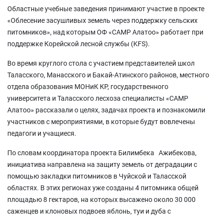
Областные учебные заведения принимают участие в проекте
«Облесение засушливых земель через поддержку сельских
питомников», над которым ОФ «САМР Алатоо» работает при
поддержке Корейской лесной службы (KFS).
Во время круглого стола с участием представителей школ
Таласского, Манасского и Бакай-Атинского районов, местного
отдела образования МОНиК КР, государственного
университета и Таласского лесхоза специалисты «САМР
Алатоо» рассказали о целях, задачах проекта и познакомили
участников с мероприятиями, в которые будут вовлечены
педагоги и учащиеся.
По словам координатора проекта Билимбека Ажибекова,
инициатива направлена на защиту земель от деградации с
помощью закладки питомников в Чуйской и Таласской
областях. В этих регионах уже созданы 4 питомника общей
площадью 8 гектаров, на которых высажено около 30 000
саженцев и клоновых подвоев яблонь, туи и дуба с