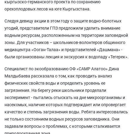
кыргызско-германского проекта по сохранению
орехоплодовых лесов на юге Кыргызстана.
Следуя девицу акции в этом году о защите водно-болотных
угодий, представители ГПЗ предложили уделить внимание
водным ресурсам, расположенным на территории заповедной
зоны. Для участников – школьников-волонтеров общинного
медиацентра «Ооган-Талаа» и представителей «Дашмана» -
были организованы лекция и экскурсия к водопаду «Тегерек».
Специалист по экообразованию ОФ «САМР Алатоо» Дина
Малдыбаева рассказала о том, как проводить анализ
физических свойств воды и определить уровень ее
загрязнения. На берегу реки школьники проделали
эксперимент - пытались отыскать на дне микроорганизмы и
насекомых, наличие которых подтверждает или опровергает
качество и степень загрязнения воды. Ребята интересовались
не только состоянием водных ресурсов заповедника. Они
задавали вопросы о проблемах, с которыми сталкивается
природоохранная зона.