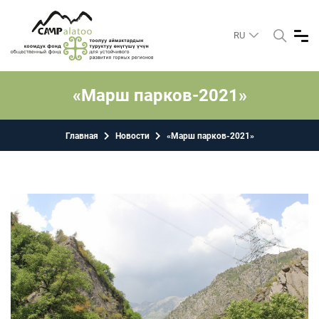
RU
«Марш парков-2021»
Главная
Новости
«Марш парков-2021»