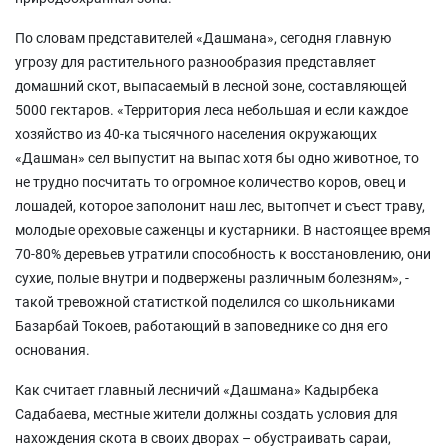
По словам представителей «Дашмана», сегодня главную
угрозу для растительного разнообразия представляет
домашний скот, выпасаемый в лесной зоне, составляющей
5000 гектаров. «Территория леса небольшая и если каждое
хозяйство из 40-ка тысячного населения окружающих
«Дашман» сел выпустит на выпас хотя бы одно животное, то
не трудно посчитать то огромное количество коров, овец и
лошадей, которое заполонит наш лес, вытопчет и съест траву,
молодые ореховые саженцы и кустарники. В настоящее время
70-80% деревьев утратили способность к восстановлению, они
сухие, полые внутри и подвержены различным болезням», -
такой тревожной статисткой поделился со школьниками
Базарбай Токоев, работающий в заповеднике со дня его
основания.
Как считает главный лесничий «Дашмана» Кадырбека
Садабаева, местные жители должны создать условия для
нахождения скота в своих дворах – обустраивать сараи,