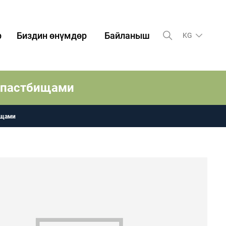
р
Биздин өнүмдөр
Байланыш
KG
 пастбищами
ищами