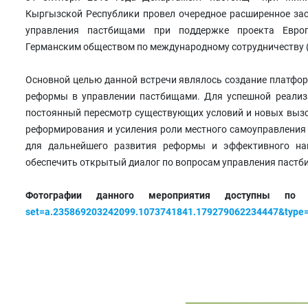
Кыргызской Республики провел очередное расширенное за
управления пастбищами при поддержке проекта Евро
Германским обществом по международному сотрудничеству (
Основной целью данной встречи являлось создание платф
реформы в управлении пастбищами. Для успешной реализ
постоянный пересмотр существующих условий и новых вызо
реформирования и усиления роли местного самоуправления 
для дальнейшего развития реформы и эффективного на
обеспечить открытый диалог по вопросам управления пастб
Фотографии данного мероприятия доступны по
set=a.235869203242099.1073741841.179279062234447&type