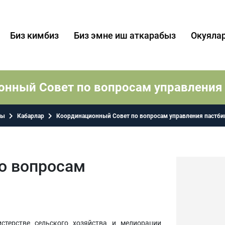
Биз кимбиз
Биз эмне иш аткарабыз
Окуяла
онный Совет по вопросам управления
кы
Кабарлар
Координационный Совет по вопросам управления пастб
о вопросам
терстве сельского хозяйства и мелиорации