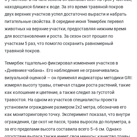
находящихся ближе к воде. За это время травяной покров
двух верхних участков успел достаточно вырасти и набрать
питательные свойства. В середине июня Темирбек перевел
животных на верхние участки, предоставляя нижним время
для восстановления и роста. За сезон скот прошел по
участкам 5 раз, что помогло сохранить равномерный
травяной покров.
Темирбек тщательно фиксировал изменения участков в
«Дневнике чабана». Его наблюдения не ограничивались
визуальной оценкой — он применял индикаторы методики GRI:
измерял высоту травы, отмечал стадии роста растений, такие
как колошение и цветение, а также следил за густотой
травостоя. На одном из участков специалисты проекта
установили ограждение размером 2х2 метра, обозначив его
как мониторинговую точку. Эксперимент показал, что внутри
ограждения, где скот не пасся, трава выросла до полуметра, а
за его пределами высота составила всего 5–6 см. Однако
отсутствие выпаса также имеет свои минусы: качество травы