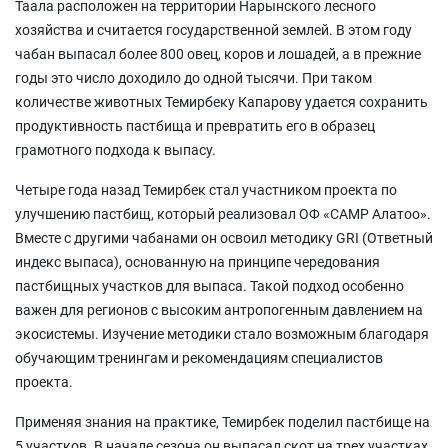
Таала расположен на территории Нарынского лесного
хозяйства и считается государственной землей. В этом году
чабан выпасал более 800 овец, коров и лошадей, а в прежние
годы это число доходило до одной тысячи. При таком
количестве животных Темирбеку Капарову удается сохранить
продуктивность пастбища и превратить его в образец
грамотного подхода к выпасу.
Четыре года назад Темирбек стал участником проекта по
улучшению пастбищ, который реализовал ОФ «САМР Алатоо».
Вместе с другими чабанами он освоил методику GRI (Ответный
индекс выпаса), основанную на принципе чередования
пастбищных участков для выпаса. Такой подход особенно
важен для регионов с высоким антропогенным давлением на
экосистемы. Изучение методики стало возможным благодаря
обучающим тренингам и рекомендациям специалистов
проекта.
Применяя знания на практике, Темирбек поделил пастбище на
5 участков. В начале сезона он выпасал скот на трех участках,