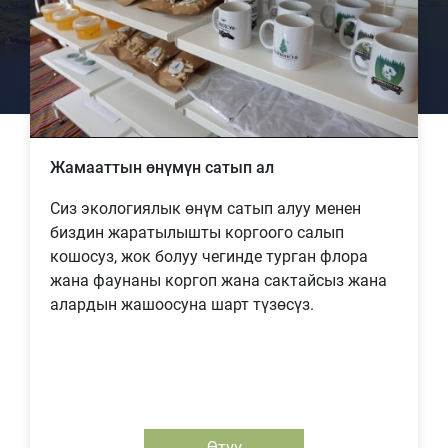
Жамааттын өнүмүн сатып ал
Сиз экологиялык өнүм сатып алуу менен
биздин жаратылышты коргоого салып
кошосуз, жок болуу чегинде турган флора
жана фаунаны коргоп жана сактайсыз жана
алардын жашоосуна шарт түзөсүз.
Өтүү