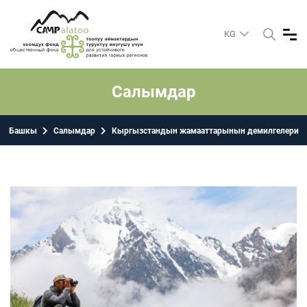
KG
Салымдар
Башкы
Салымдар
Кыргызстандын жамааттарынын демилгелери