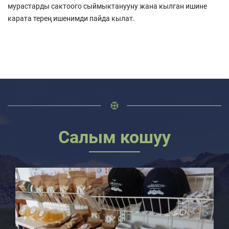
мурастарды сактоого сыймыктанууну жана кылган ишине
карата терең ишенимди пайда кылат.
Салым кошуу