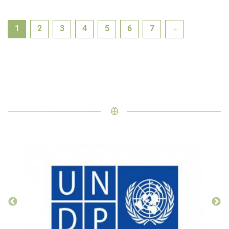
1
2
3
4
5
6
7
→