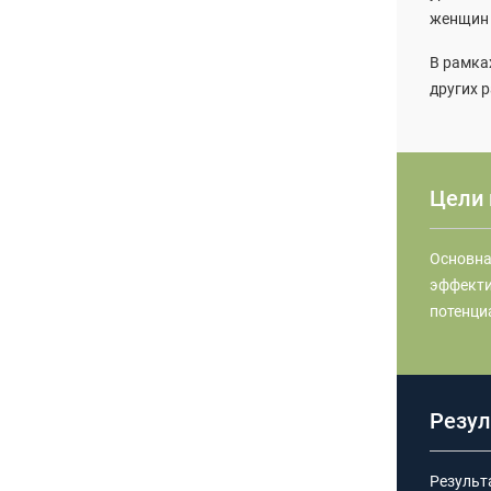
женщин 
В рамка
других 
Цели 
Основна
эффекти
потенци
Резул
Результ