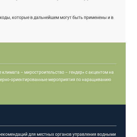
ходы, которые в дальнейшем могут быть применены и в
 климата – миростроительство – гендер» с акцентом на
ндерно-ориентированные мероприятия по наращиванию
 рекомендаций для местных органов управления водными