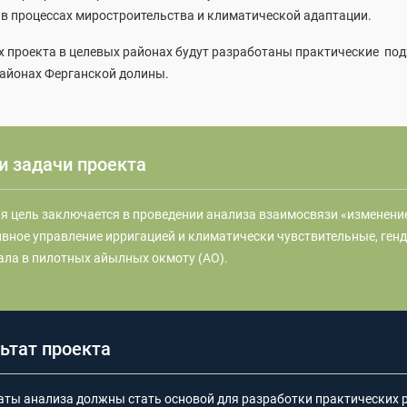
в процессах миростроительства и климатической адаптации.
х проекта в целевых районах будут разработаны практические под
районах Ферганской долины.
и задачи проекта
я цель заключается в проведении анализа взаимосвязи «изменение
вное управление ирригацией и климатически чувствительные, ге
ала в пилотных айылных окмоту (АО).
ьтат проекта
аты анализа должны стать основой для разработки практических