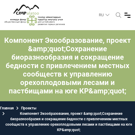
RU
Компонент Экообразование, проект
&amp;quot;Сохранение
биоразнообразия и сокращение
бедности c привлечением местных
сообществ к управлению
орехоплодовыми лесами и
пастбищами на юге КР&amp;quot;
Главная
Проекты
Компонент Экообразование, проект &amp;quot;Сохранение
биоразнообразия и сокращение бедности c привлечением местных
сообществ к управлению орехоплодовыми лесами и пастбищами на юге
КР&amp;quot;