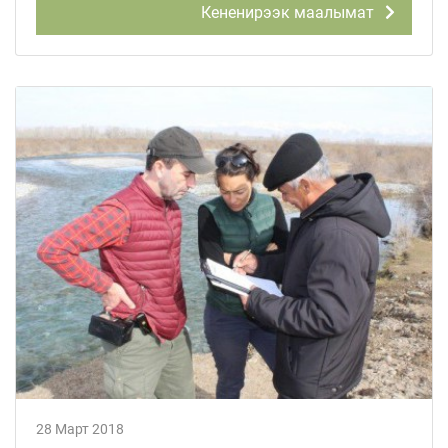
Кененирээк маалымат
28 Март 2018