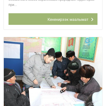
при...
Кененирээк маалымат