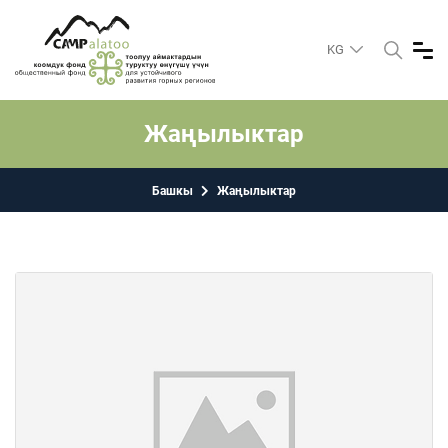
KG
Жаңылыктар
Башкы
Жаңылыктар