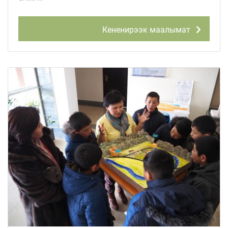
Кененирээк маалымат