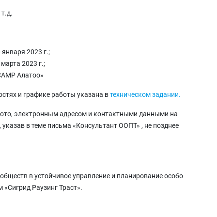
а
т.д.
января 2023 г.;
марта 2023 г.;
«САМР Алатоо»
стях и графике работы указана в
техническом задании.
ото, электронным адресом и контактными данными на
, указав в теме письма «Консультант ООПТ» , не позднее
ообществ в устойчивое управление и планирование особо
 «Сигрид Раузинг Траст».