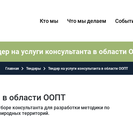
Кто мы
Что мы делаем
Событ
ер на услуги консультанта в области
Главная
Тендеры
Тендер на услуги консультанта в области ООПТ
а в области ООПТ
боре консультанта для разработки методики по
иродных территорий.