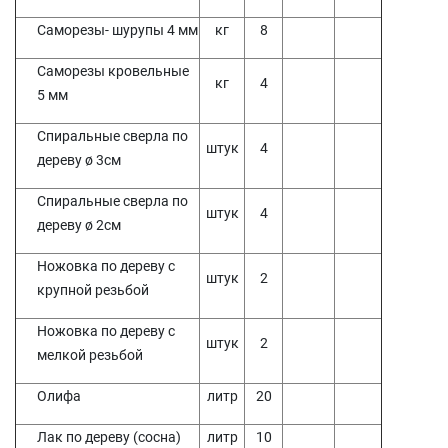
Саморезы- шурупы 4 мм
кг
8
Саморезы кровельные
кг
4
5 мм
Спиральные сверла по
штук
4
дереву ø 3см
Спиральные сверла по
штук
4
дереву ø 2см
Ножовка по дереву с
штук
2
крупной резьбой
Ножовка по дереву с
штук
2
мелкой резьбой
Олифа
литр
20
Лак по дереву (сосна)
литр
10