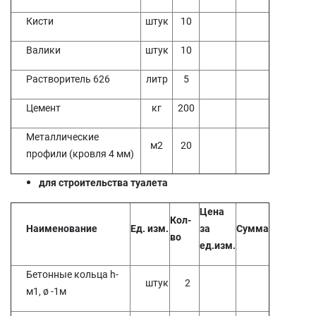
Кисти
штук
10
Валики
штук
10
Растворитель 626
литр
5
Цемент
кг
200
Металлические
м2
20
профили (кровля 4 мм)
для строительства туалета
Цена
Кол-
Наименование
Ед. изм.
за
Сумма
во
ед.изм.
Бетонные кольца h-
штук
2
м1, ø -1м