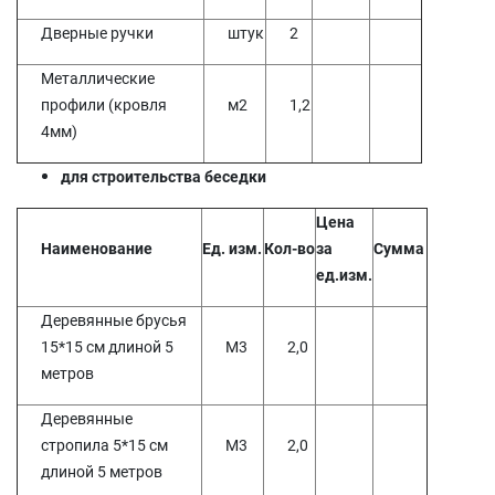
Дверные ручки
штук
2
Металлические
профили (кровля
м2
1,2
4мм)
для строительства беседки
Цена
Наименование
Ед. изм.
Кол-во
за
Сумма
ед.изм.
Деревянные брусья
15*15 см длиной 5
М3
2,0
метров
Деревянные
стропила 5*15 см
М3
2,0
длиной 5 метров