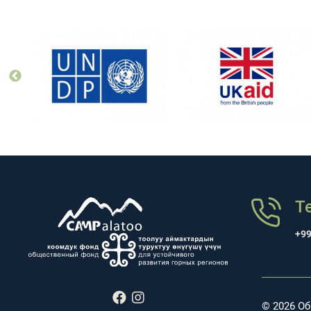
Т
+99
© 2026 О