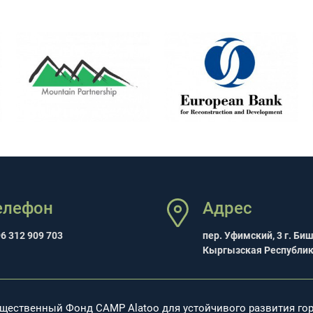
елефон
Адрес
6 312 909 703
пер. Уфимский, 3 г. Би
Кыргызская Республи
бщественный Фонд CAMP Alatoo для устойчивого развития го