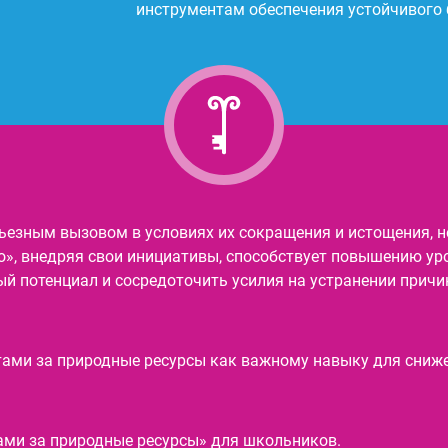
инструментам обеспечения устойчивого
ьезным вызовом в условиях их сокращения и истощения, н
», внедряя свои инициативы, способствует повышению ур
 потенциал и сосредоточить усилия на устранении причин
ами за природные ресурсы как важному навыку для сниже
ми за природные ресурсы» для школьников.