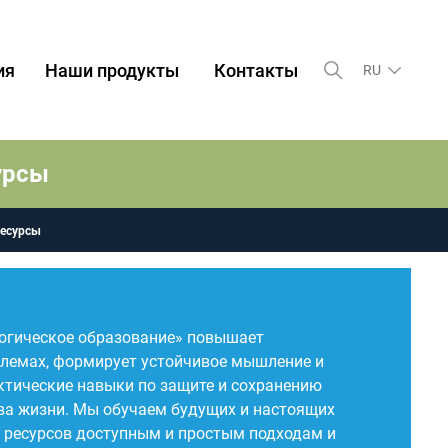
ия
Наши продукты
Контакты
RU
урсы
ресурсы
огическое образование» повышает
блемах, формирует устойчивое мышление и
актические навыки по защите и сохранению
а жизни. Мы обучаем будущих и настоящих
 ресурсов доступным и простым подходам и