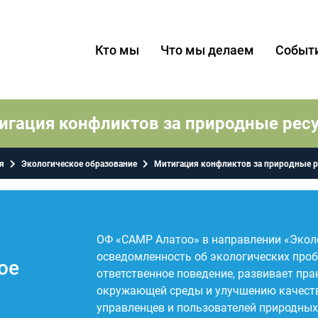
Кто мы
Что мы делаем
Событ
игация конфликтов за природные рес
я
Экологическое образование
Митигация конфликтов за природные 
ОФ «СAMP Алатоо» в направлении «Экол
осведомленность об экологических про
ое
ответственное поведение, развивает пр
окружающей среды и улучшению качеств
управленцев и пользователей природных