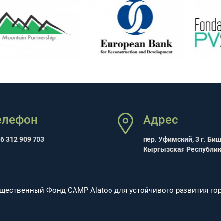
елефон
Адрес
6 312 909 703
пер. Уфимский, 3 г. Би
Кыргызская Республи
бщественный Фонд CAMP Alatoo для устойчивого развития го