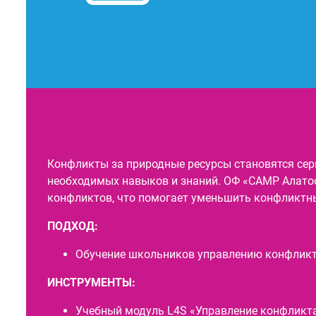
Конфликты за природные ресурсы становятся сер
необходимых навыков и знаний. ОФ «САМР Алатоо
конфликтов, что помогает уменьшить конфликтный
ПОДХОД:
Обучение школьников управлению конфликт
ИНСТРУМЕНТЫ:
Учебный модуль L4S «Управление конфликта