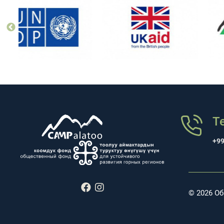
Т
+99
© 2026 О